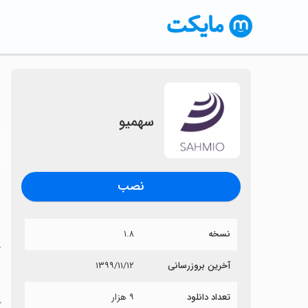
سهمیو
〈
نصب
نسخه
۱.۸
خ
آخرین بروزرسانی
۱۳۹۹/۱۱/۱۲
س
تعداد دانلود
۹ هزار
آ