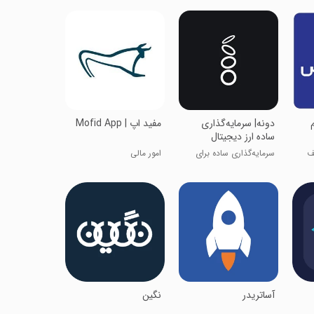
دونه| سرمایه‌گذاری
مفید اپ | Mofid App
ساده ارز دیجیتال
ف
سرمایه‌گذاری ساده برای
امور مالی
همه
‏آساتریدر
نگین