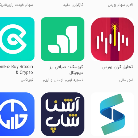
آلارم سهام بورس
کارگزاری مفید
سهام خودت رازیرنظربگ
تحلیل گران بورس
کیوسک - صرافی ارز
inEx: Buy Bitcoin
دیجیتال
& Crypto
امور مالی
تسویه فوری تومانی و ارزی
کوینکس