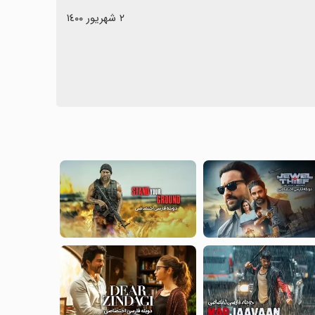
٢ شهریور ١٤٠٠