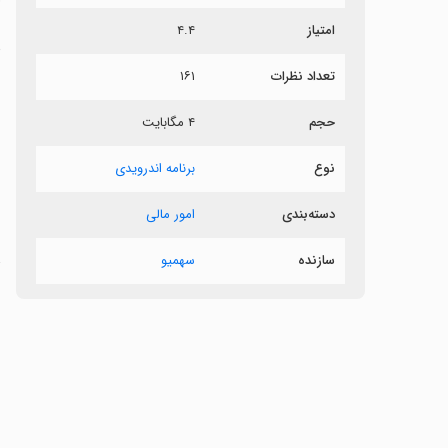
امتیاز
۴.۴
د
تعداد نظرات
۱۶۱
ب
حجم
۴ مگابایت
ب
ب
نوع
برنامه اندرویدی
ش
دسته‌بندی
امور مالی
سازنده
سهمیو
ت
ن