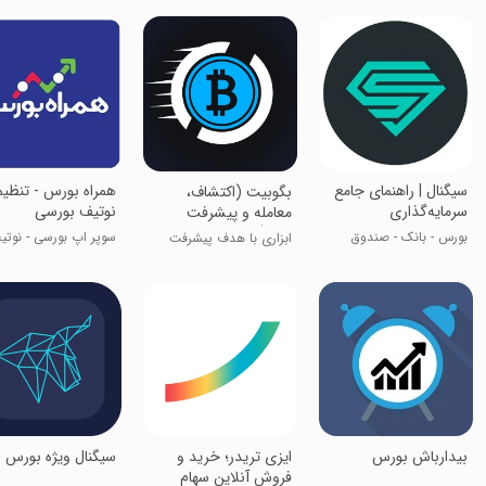
سیگنال | راهنمای جامع
همراه بورس - تنظیم
بگوبیت (اکتشاف،
سرمایه‌گذاری
نوتیف بورسی
معامله و پیشرفت
کنید!)
بورس - بانک - صندوق
سوپر اپ بورسی - نوتی
ابزاری با هدف پیشرفت
کدال
شما!
بیدارباش بورس
‏‏ایزی تریدر؛ خرید و
سیگنال ویژه بورس
فروش آنلاین سهام