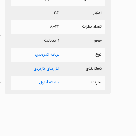
ش
امتیاز
۴.۶
س
تعداد نظرات
۸,۰۴۲
آ
حجم
۱ مگابایت
‏
نوع
برنامه اندرویدی
م
دسته‌بندی
ابزارهای کاربردی
سازنده
سامانه آیتول
‏
‏
‏