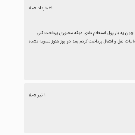
٢١ خرداد ١٤٠٥
از طرف دیگه متاسفانه پول کاربر رو نگه میدارن‌ و از رسوبش استفاده میکنن، مالیات نقل و انتقال پرداخت کردم بعد دو روز هنوز تسویه نشده 
١ تیر ١٤٠٥