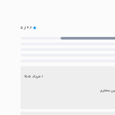
۴.۶ از ۵
١ خرداد ١٤٠٥
ین محترم