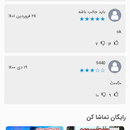
باید جالب باشه
٢٥ فروردین ١٤٠١
★★★★★
ok
۷
۱۶
9440
١٩ دی ١٤٠٠
☆☆★★★
۰۰0۰ثً
۱۰
۹
رایگان تماشا کن