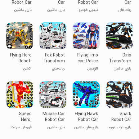
Robot Car
Car
Robot Car
Car
Game
Game:Robot
Transform
Transform
ربات‌های
تبدیل خودرو
بازی ماشین
بازی ماشین
Game
Games
تبدیل‌شونده
ربات کانگورو
روبات لیموزین:
ربات اتوبوس
دایناسوری
بازی روبات
مدرسه
Flying Hero
Fox Robot
Flying limo
Dino
Robot:
Transform
car: Police
Transform
Robot
Bike Game
robots
Robot Car
بازی ماشین
اتومبیل
ربات‌های
اکشن
Games
Game
روبات دایناسور
لیموزین پرنده:
تبدیل‌شونده
ربات‌های پلیس
Speed
Muscle Car
Flying Hawk
Shark
Hero:
Robot Car
Robot Car
Robot Car
Superhero
Game
Games
Transform
بازی ترانسفورم
بازی‌های ماشین
بازی ماشین
قهرمان سرعت:
Games
Game
ماشین ربات
رباتی شاهین
روبات عضلانی
بازی‌های
کوسه
پرنده
ابرقهرمانی