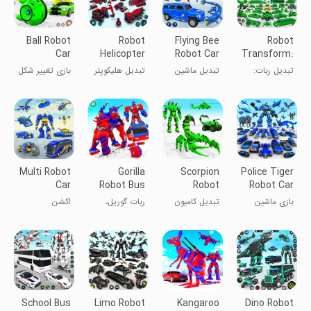
Ball Robot
Robot
Flying Bee
Robot
Car
Helicopter
Robot Car
Transform:
Transform
Car
Transform
Car Robot
تبدیل ربات:
تبدیل ماشین
تبدیل هلیکوپتر
بازی تغییر شکل
Game
Transform
War
جنگ ربات
ربات زنبور پرنده
ربات به ماشین
ماشین ربات
ماشین
توپ
Multi Robot
Gorilla
Scorpion
Police Tiger
Car
Robot Bus
Robot
Robot Car
Transform
Robot Car
Truck
Game 3d
بازی ماشین
تبدیل کامیون
ربات گوریل،
اکشن
Bat
Transform
پلیس تک‌رنگ
روبات عقرب
اتوبوس ربات و
۳ بعدی
خودرو
School Bus
Limo Robot
Kangaroo
Dino Robot