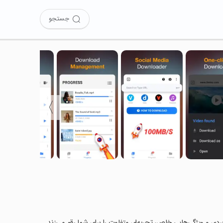
جستجو
〉