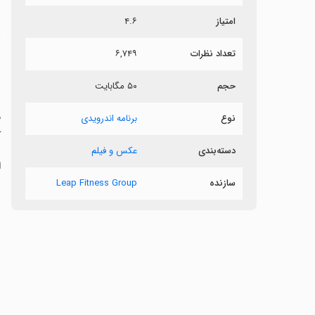
امتیاز
۴.۶
د
تعداد نظرات
۶,۷۴۹
ب
حجم
۵۰ مگابایت
و
م
نوع
برنامه اندرویدی
آ
دسته‌بندی
عکس و فیلم
ا
سازنده
Leap Fitness Group