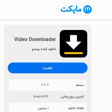
Video Downloader
دانلود کننده ویدیو
〈
نصب
نسخه
۲.۶.۹
خ
آخرین بروزرسانی
۱۴۰۵/۰۴/۲۶
r
تعداد دانلود
۱ میلیون
آی