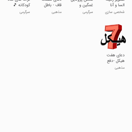
السا و آنا
غمگین و
قاف - باطل
کودکانه 🎵
عاشقانه
سحرودفع بلا
شخصی سازی
سرگرمی
مذهبی
سرگرمی
دعای هفت
هیکل -دفع
چشم زخم و
مذهبی
بدگویی