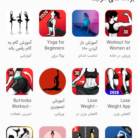
Workout for
آموزش باز
Yoga for
آموزش گام به
Women at
کردن ۱۸۰
Beginners
گام رقص باله
home
درجه‌ی پا
Weight
ورزش در خانه
تناسب اندام
یوگا برای
آموزشی
Loss
برای زنان
مبتدیان و
کاهش وزن
Lose
Lose
آموزش
Buttocks
Weight App
Weight -
تصویری
Workout -
for Women
Weight
ورزش یوگا
Hips, Butt
کاهش وزن
کاهش وزن در
ورزشی
تمرین عضلات
Loss App
برای بانوان
سی روز
پا و نشیمنگاه