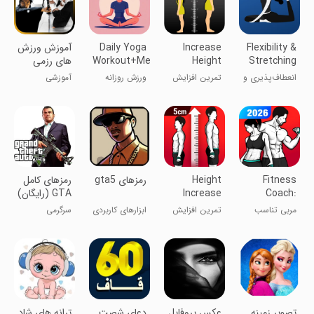
Flexibility &
Increase
Daily Yoga
آموزش ورزش
Stretching
Height
Workout+Meditation
های رزمی
Workout 3
انعطاف‌پذیری و
تمرین افزایش
ورزش روزانه
آموزشی
Inch
کشش
قد ۳ اینچ
یوگا+مدیتیشن
Fitness
Height
‏‏رمزهای gta5
رمزهای کامل
Coach:
Increase
GTA (رایگان)
Workout
Weight
مربی تناسب
تمرین افزایش
ابزارهای کاربردی
سرگرمی
Loss
اندام: کاهش
قد
وزن
تصویر زمینه
عکس پروفایل
‏دعای شصت
ترانه های شاد