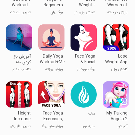
Workout -
Beginners
Weight -
Women at
Hips, Butt
Weight
Weight
home
ورزش در خانه
کاهش وزن در
یوگا برای
تمرین عضلات
Loss
Loss App
برای زنان
سی روز
مبتدیان و
پا و نشیمنگاه
کاهش وزن
Lose
Face Yoga
Daily Yoga
آموزش باز
Weight App
& Facial
Workout+Meditation
کردن ۱۸۰
for Women
Exercises
درجه‌ی پا
کاهش وزن
یوگا صورت و
ورزش روزانه
تناسب اندام
برای بانوان
تمرینات صورت
یوگا+مدیتیشن
My Talking
سایه
Face Yoga
Height
Increase
Exercises,
Angela 2
Workout
Skin Care
آنجلای
سایه تون
ورزش‌های یوگا
تمرین افزایش
سخنگوی ۲
مستدام
صورت، مراقبت
قد