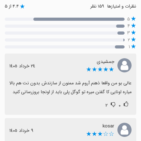
نظرات و امتیازها
۱۵۹ نظر
۴.۴ از ۵
۵
۴
۳
۲
۱
جمشیدی
٢٤ خرداد ١٤٠٥
★★★★★
عالی بو من واقعا ذهنم آروم شد ممنون از سازندش بدون نت هم بالا 
میاره اونایی کا گفتن میره تو گوگل پلی باید از اونجا بروزرسانی کنید
۲
۰
kosar
٩ خرداد ١٤٠٥
☆☆★★★