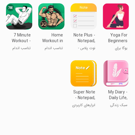
از پوست
7 Minute
Home
Note Plus -
Yoga For
Workout -
Workout in
Notepad,
Beginners
Abs
30 Days
Checklist
At Home
یوگا برای
نوت پلاس -
تناسب اندام
تناسب اندام
Workout
مبتدیان در خانه
یادداشت‌برداری،
چک‌لیست
Super Note
My Diary -
- Notepad,
Daily Life,
Notebook
Journal
سبک زندگی
ابزارهای کاربردی