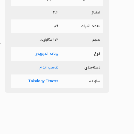
ر
امتیاز
۴.۶
ک
تعداد نظرات
۸۹
ب
حجم
۱۰۲ مگابایت
ک
ب
نوع
برنامه اندرویدی
دسته‌بندی
تناسب اندام
سازنده
Takalogy Fitness