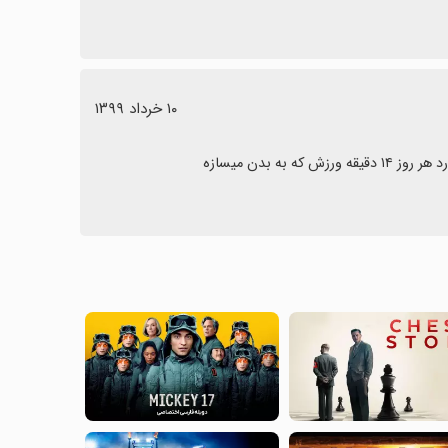
١٠ خرداد ١٣٩٩
ه بدن میسازه