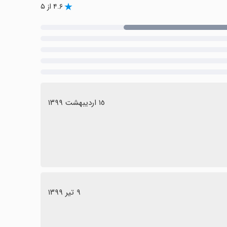
۴.۶ از ۵
١٥ اردیبهشت ١٣٩٩
٩ تیر ١٣٩٩