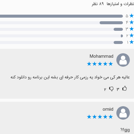
ظرات و امتیازها
۸۹ نظر
۵
۴
۳
۲
۱
Mohammad
★★★★★
عاليه هر كى مى خواد يه رزمى كار حرفه اى بشه اين برنامه رو دانلود كنه
۲
۳
omiid
★★★★★
fgjg?