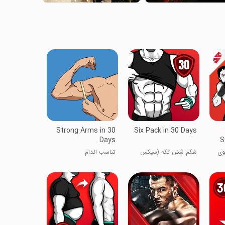
Strong Arms in 30
Six Pack in 30 Days
Days
S
وی
شکم شش تکه (سیکس
تناسب اندام
پک) در 30 روز